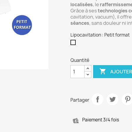
, le
localisées
raffermissem
Grâce à ses
technologies 
cavitation, vacuum), il offr
, sans douleur ni i
séances
Lipocavitation : Petit format
Petit
format
Quantité

AJOUTER
Partager
Paiement 3/4 fois