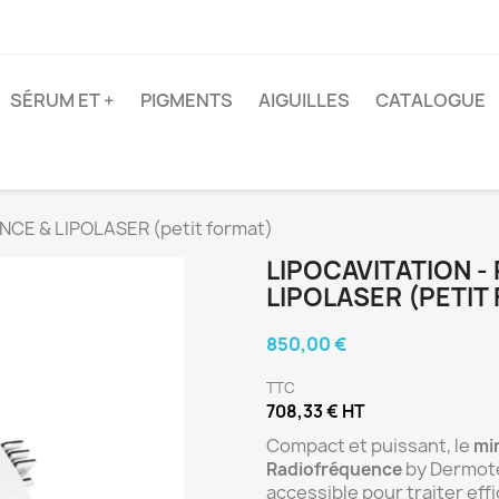
SÉRUM ET +
PIGMENTS
AIGUILLES
CATALOGUE
CE & LIPOLASER (petit format)
LIPOCAVITATION -
LIPOLASER (PETIT
850,00 €
TTC
708,33 € HT
Compact et puissant, le
min
by Dermote
Radiofréquence
accessible pour traiter ef