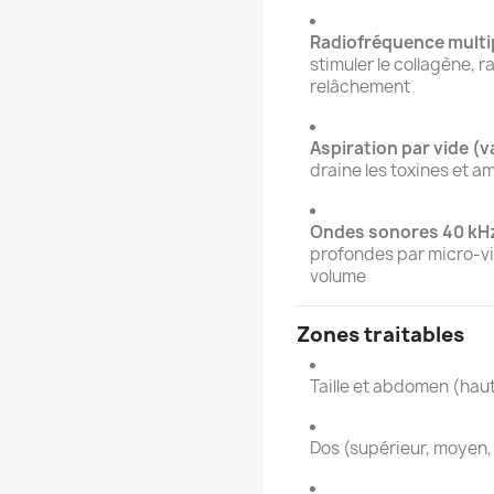
Radiofréquence multip
stimuler le collagène, r
relâchement
Aspiration par vide (
draine les toxines et ampl
Ondes sonores 40 kHz
profondes par micro-vi
volume
Zones traitables
Taille et abdomen (haut
Dos (supérieur, moyen, 