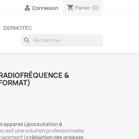
shopping_cart

Panier
(0)
Connexion
DERMOTEC
search
 RADIOFRÉQUENCE &
 FORMAT)
i appareil Lipocavitation &
c est une solution professionnelle
ficacement la
réduction des graisses