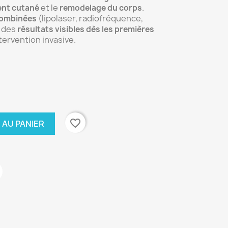
et le
.
ent cutané
remodelage du corps
(lipolaser, radiofréquence,
combinées
e des
résultats visibles dès les premières
ntervention invasive.
favorite_border
 AU PANIER