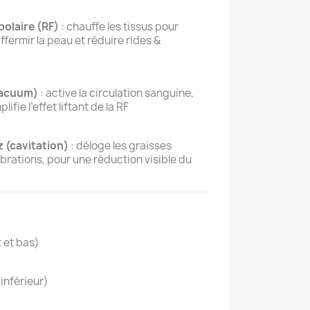
olaire (RF)
: chauffe les tissus pour
affermir la peau et réduire rides &
vacuum)
: active la circulation sanguine,
ifie l’effet liftant de la RF
 (cavitation)
: déloge les graisses
brations, pour une réduction visible du
 et bas)
inférieur)