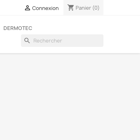
shopping_cart

Panier
(0)
Connexion
DERMOTEC
search