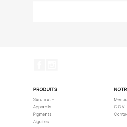
Facebook
Instagram
PRODUITS
NOTR
Sérum et +
Mentio
Appareils
C G V
Pigments
Conta
Aiguilles