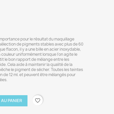
importance pour le résultat du maquillage
élection de pigments stables avec plus de 60
ue flacon, il y a une bille en acier inoxydable,
a couleur uniformément lorsque l'on agite le
it le bon rapport de mélange entre les
de. Cela aide à maintenir la qualité de la
êche le pigment de sécher. Toutes les teintes
 de 12 ml. et peuvent être mélangés pour
ées.
favorite_border
 AU PANIER