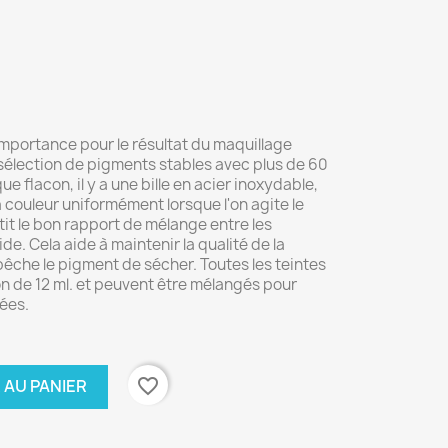
importance pour le résultat du maquillage
élection de pigments stables avec plus de 60
ue flacon, il y a une bille en acier inoxydable,
a couleur uniformément lorsque l'on agite le
it le bon rapport de mélange entre les
de. Cela aide à maintenir la qualité de la
êche le pigment de sécher. Toutes les teintes
 de 12 ml. et peuvent être mélangés pour
ées.
favorite_border
 AU PANIER